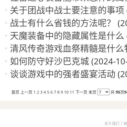
关于团战中战士要注意的事项
战士有什么省钱的方法呢？
(2
天魔装备中的隐藏属性是什么
清风传奇游戏血祭精髓是什么
如何防守好沙巴克城
(2024-10
谈谈游戏中的强者盛宴活动
(2
首页
上一页
1
2
3
4
5
6
7
8
9
10
11
下一页
末页
共
95
页
9
关于我们 | 